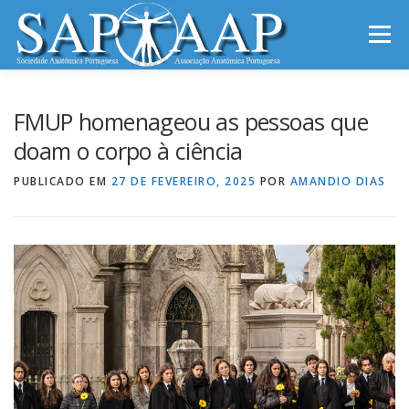
Saltar
para
Menu
conteúdo
INÍCIO
SAP-AAP
NOTÍCIAS
REUNIÕES
FMUP homenageou as pessoas que
doam o corpo à ciência
INFORMAÇÕES
CONTACTOS
PUBLICADO EM
27 DE FEVEREIRO, 2025
POR
AMANDIO DIAS
ARCHIVES OF ANATOMY