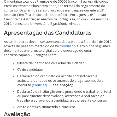
O montante total dos Prémios é de 5000€ (cinco mil euros), divididos
entre os três trabalhos premiados, nos termos do regulamento do
concurso. Os prémios serão divulgados e entregues durante a 53ª
Reunião Científica da Sociedade Anatómica Portuguesa / 6ª Reunião
Científica da Associação Anatómica Portuguesa, no dia 25 de maio de
2019, no Instituto Universitário Egas Moniz, Almada.
Apresentação das Candidaturas
As candidaturas devem ser apresentadas até ao dia 5 de abril de 2019,
através do preenchimento do deste
formulário
e envio dos seguintes
documentos em formato digital para o endereço de email
concurso.sapaap.2019@gmail.com:
Bilhete de Identidade ou Cartão do Cidadão;
CV do candidato;
Declaração do candidato de acordo com indicação e
assinatura de todos os co-autores do artigo submetido a
concurso (
clique aqui
–
declaração
);
Declaração da instituição portuguesa onde o trabalho foi total
ou parcialmente desenvolvido, atestando a realização do
trabalho e aprovando a candidatura ao presente concurso;
Artigo científico submetido a concurso.
Avaliação