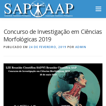
Saltar
para
Menu
conteúdo
INÍCIO
SAP-AAP
NOTÍCIAS
REUNIÕES
Concurso de Investigação em Ciências
Morfológicas 2019
INFORMAÇÕES
CONTACTOS
PUBLICADO EM
24 DE FEVEREIRO, 2019
POR
ADMIN
ARCHIVES OF ANATOMY