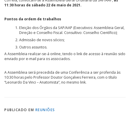
Correia, convocam-se a Assembleia Geral Ordinária da SAP/AAP,
às
11:30 horas de sábado 22 de maio de 2021.
Pontos da ordem de trabalhos
Eleição dos Órgãos da SAP/AAP (Executivos: Assembleia Geral,
Direção e Conselho Fiscal. Consultivo: Conselho Científico);
Admissão de novos sócios;
Outros assuntos.
A Assembleia realizar-se-á online, tendo o link de acesso à reunião sido
enviado por e-mail para os associados.
A Assembleia será precedida de uma Conferência a ser proferida às
10:30 horas pelo Professor Doutor Gonçalves Ferreira, com o título
“Leonardo Da Vinci – Anatomista”, no mesmo link.
PUBLICADO EM
REUNIÕES