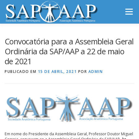
Saltar
para
Menu
conteúdo
INÍCIO
SAP-AAP
NOTÍCIAS
REUNIÕES
Convocatória para a Assembleia Geral
Ordinária da SAP/AAP a 22 de maio
de 2021
INFORMAÇÕES
CONTACTOS
PUBLICADO EM
15 DE ABRIL, 2021
POR
ADMIN
ARCHIVES OF ANATOMY
Em nome do Presidente da Assembleia Geral, Professor Doutor Miguel