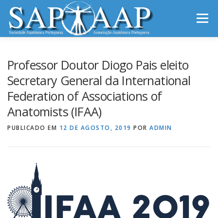
Saltar
para
Menu
conteúdo
INÍCIO
SAP-AAP
NOTÍCIAS
REUNIÕES
Professor Doutor Diogo Pais eleito
Secretary General da International
Federation of Associations of
INFORMAÇÕES
CONTACTOS
Anatomists (IFAA)
PUBLICADO EM
12 DE AGOSTO, 2019
POR
ADMIN
ARCHIVES OF ANATOMY