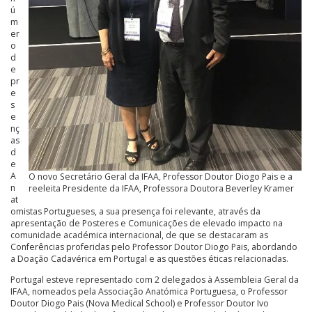
ú
m
er
o
d
e
pr
e
s
e
nç
as
d
e
A
O novo Secretário Geral da IFAA, Professor Doutor Diogo Pais e a
n
reeleita Presidente da IFAA, Professora Doutora Beverley Kramer
at
omistas Portugueses, a sua presença foi relevante, através da
apresentação de Posteres e Comunicações de elevado impacto na
comunidade académica internacional, de que se destacaram as
Conferências proferidas pelo Professor Doutor Diogo Pais, abordando
a Doação Cadavérica em Portugal e as questões éticas relacionadas.
Portugal esteve representado com 2 delegados à Assembleia Geral da
IFAA, nomeados pela Associação Anatómica Portuguesa, o Professor
Doutor Diogo Pais (Nova Medical School) e Professor Doutor Ivo