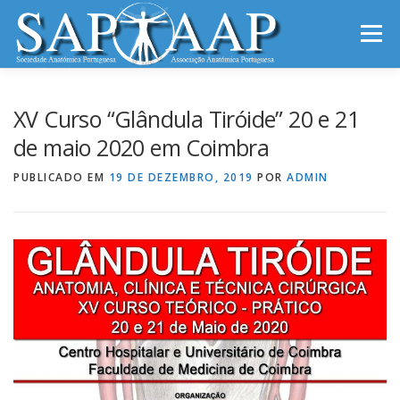
Saltar
para
Menu
conteúdo
INÍCIO
SAP-AAP
NOTÍCIAS
REUNIÕES
XV Curso “Glândula Tiróide” 20 e 21
de maio 2020 em Coimbra
INFORMAÇÕES
CONTACTOS
PUBLICADO EM
19 DE DEZEMBRO, 2019
POR
ADMIN
ARCHIVES OF ANATOMY